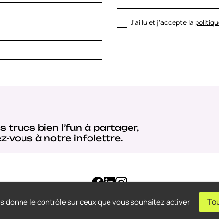
J'ai lu et j'accepte la
politiqu
s trucs bien l’fun à partager,
ez-vous à notre infolettre.
Tou
us donne le contrôle sur ceux que vous souhaitez activer
l
– Tous droits réservés.
Conception web: THRACE.CA
Flux RSS
Gestion des