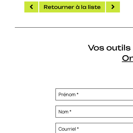
Retourner à la liste
Vos outil
On
Prénom
*
Nom
*
Courriel
*