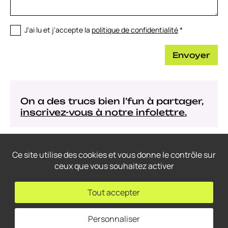
J'ai lu et j'accepte la
politique de confidentialité
*
Envoyer
On a des trucs bien l’fun à partager,
inscrivez-vous à notre infolettre.
Ce site utilise des cookies et vous donne le contrôle sur
ceux que vous souhaitez activer
© 2022-2026
Thrace Graphistes Conseil
– Tous droits réservés.
Conception web: THRACE.CA
Tout accepter
Personnaliser
Flux RSS
Gestion des cookies
Politique de confidentialité