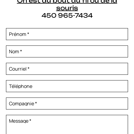
On est au bout du fil ou de la
souris
450 965-7434
Prénom
*
Nom
*
Courriel
*
Téléphone
Compagnie
*
Message
*