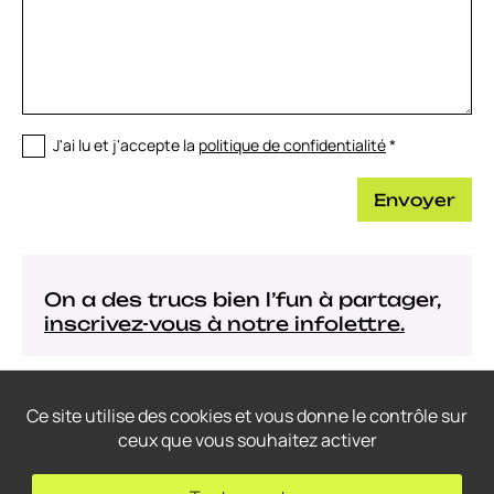
J'ai lu et j'accepte la
politique de confidentialité
*
Envoyer
On a des trucs bien l’fun à partager,
inscrivez-vous à notre infolettre.
Ce site utilise des cookies et vous donne le contrôle sur
ceux que vous souhaitez activer
© 2022-2026
Thrace Graphistes Conseil
– Tous droits réservés.
Conception web: THRACE.CA