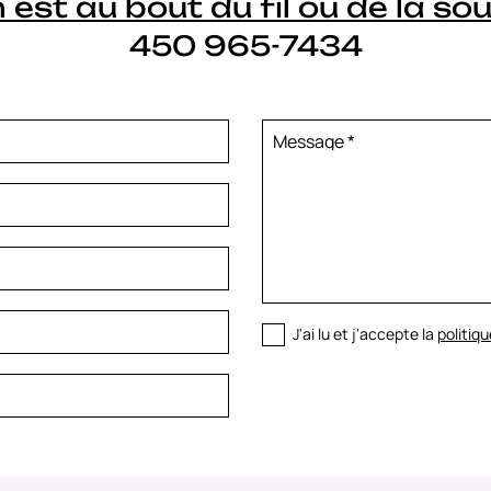
 est au bout du fil ou de la sou
450 965-7434
Message
*
J'ai lu et j'accepte la
politiqu